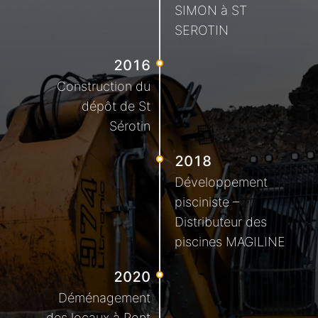
SIMON à ST
SEROTIN
2016
Construction du
dépôt de St
Sérotin
2018
Développement
pisciniste –
Distributeur des
piscines MAGILINE
2020
Déménagement
des locaux à Pont